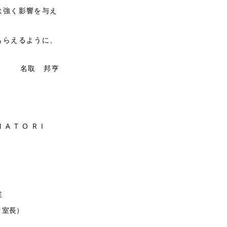
は強く影響を与え
もらえるように、
​名取 邦亨
ATORI
業
 室長）