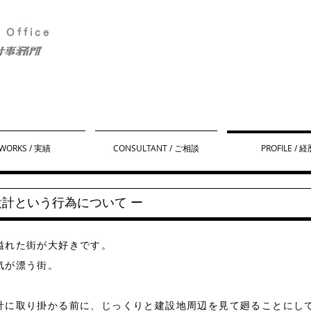
t Office
WORKS / 実績
CONSULTANT / ご相談
PROFILE / 経
設計という行為について ー
溢れた街が大好きです。
気が漂う街。
計に取り掛かる前に、じっくりと建設地周辺を見て廻ることにし