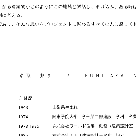
上がる建築物がどのようにこの地域と対話し、溶け込み、ある時
剣に考える。
時であり、そんな思いをプロジェクトに関わるすべての人に感じて
名取 邦亨 / KUNITAKA N
◇ 経歴
​山梨県生まれ
1948
関東学院大学工学部第二部建設工学科 卒
​1974
株式会社ワールド住宅 勤務（建築設計室
1978-1985
​株式会社ナトリ建築設計事務所 設立
​1985